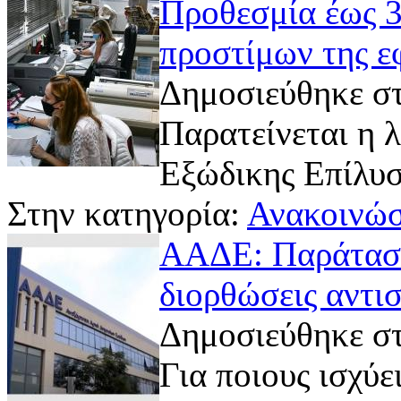
Προθεσμία έως 3
προστίμων της ε
Δημοσιεύθηκε στ
Παρατείνεται η λ
Εξώδικης Επίλυ
Στην κατηγορία:
Ανακοινώσ
ΑΑΔΕ: Παράταση 
διορθώσεις αντι
Δημοσιεύθηκε στ
Για ποιους ισχύε