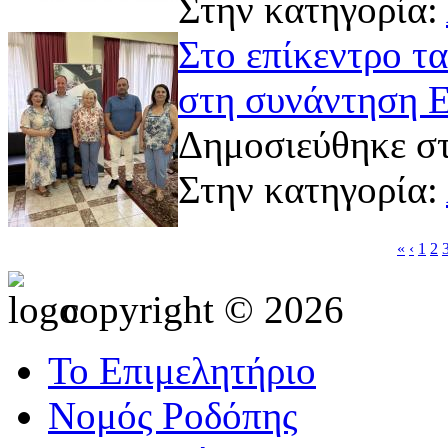
Στην κατηγορία:
Στο επίκεντρο τ
στη συνάντηση 
Δημοσιεύθηκε στ
Στην κατηγορία:
«
‹
1
2
copyright © 2026
Το Επιμελητήριο
Νομός Ροδόπης