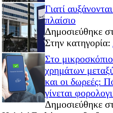
Γιατί αυξάνονται
πλαίσιο
Δημοσιεύθηκε στ
Στην κατηγορία:
Στο μικροσκόπιο
χρημάτων μεταξύ
και οι δωρεές: 
γίνεται φορολογ
Δημοσιεύθηκε στ