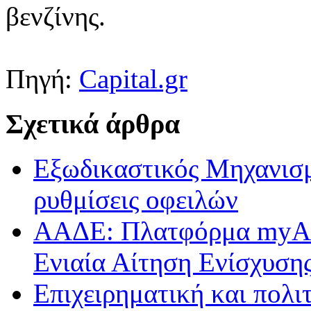
βενζίνης.
Πηγή:
Capital.gr
Σχετικά άρθρα
Εξωδικαστικός Μηχανισμ
ρυθμίσεις οφειλών
ΑΑΔΕ: Πλατφόρμα myAGR
Ενιαία Αίτηση Ενίσχυση
Επιχειρηματική και πολι