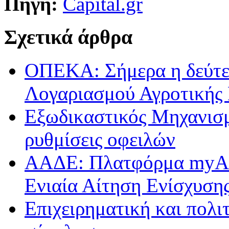
Πηγή:
Capital.gr
Σχετικά άρθρα
ΟΠΕΚΑ: Σήμερα η δεύτε
Λογαριασμού Αγροτικής 
Εξωδικαστικός Μηχανισμ
ρυθμίσεις οφειλών
ΑΑΔΕ: Πλατφόρμα myAGR
Ενιαία Αίτηση Ενίσχυση
Επιχειρηματική και πολι