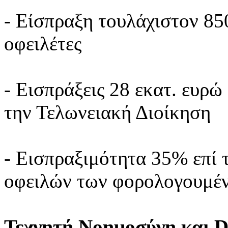
- Είσπραξη τουλάχιστον 85
οφειλέτες
- Εισπράξεις 28 εκατ. ευρώ
την Τελωνειακή Διοίκηση
- Εισπραξιμότητα 35% επί
οφειλών των φορολογουμέ
Τεχνητή Νοημοσύνη και Da