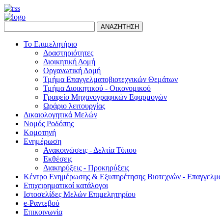
ΑΝΑΖΗΤΗΣΗ
Το Επιμελητήριο
Δραστηριότητες
Διοικητική Δομή
Οργανωτική Δομή
Τμήμα Επαγγελματοβιοτεχνικών Θεμάτων
Τμήμα Διοικητικού - Οικονομικού
Γραφείο Μηχανογραφικών Εφαρμογών
Ωράριο λειτουργίας
Δικαιολογητικά Μελών
Νομός Ροδόπης
Κομοτηνή
Ενημέρωση
Ανακοινώσεις - Δελτία Τύπου
Εκθέσεις
Διακηρύξεις - Προκηρύξεις
Κέντρο Ενημέρωσης & Εξυπηρέτησης Βιοτεχνών - Επαγγελμ
Επιχειρηματικοί κατάλογοι
Ιστοσελίδες Μελών Επιμελητηρίου
e-Ραντεβού
Επικοινωνία