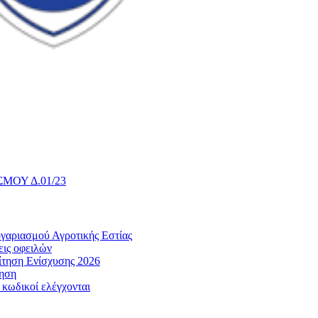
ΜΟΥ Δ.01/23
γαριασμού Αγροτικής Εστίας
εις οφειλών
ίτηση Ενίσχυσης 2026
ληση
 κωδικοί ελέγχονται