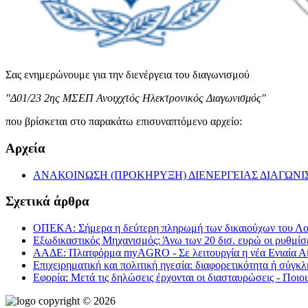
Σας ενημερώνουμε για την διενέργεια του διαγωνισμού
"Δ01/23 2ης ΜΣΕΠ Ανοιχχτός Ηλεκτρονικός Διαγωνισμός"
που βρίσκεται στο παρακάτω επισυναπτόμενο αρχείο:
Αρχεία
ΑΝΑΚΟΙΝΩΣΗ (ΠΡΟΚΗΡΥΞΗ) ΔΙΕΝΕΡΓΕΙΑΣ ΔΙΑΓΩΝΙΣ
Σχετικά άρθρα
ΟΠΕΚΑ: Σήμερα η δεύτερη πληρωμή των δικαιούχων του Λο
Εξωδικαστικός Μηχανισμός: Άνω των 20 δισ. ευρώ οι ρυθμίσ
ΑΑΔΕ: Πλατφόρμα myAGRO - Σε λειτουργία η νέα Ενιαία Α
Επιχειρηματική και πολιτική ηγεσία: διαφορετικότητα ή σύγκ
Εφορία: Μετά τις δηλώσεις έρχονται οι διασταυρώσεις - Ποιοι
copyright © 2026