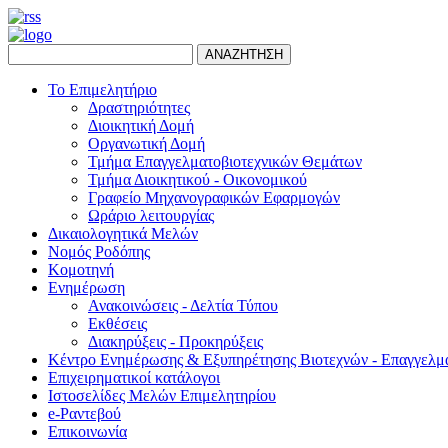
ΑΝΑΖΗΤΗΣΗ
Το Επιμελητήριο
Δραστηριότητες
Διοικητική Δομή
Οργανωτική Δομή
Τμήμα Επαγγελματοβιοτεχνικών Θεμάτων
Τμήμα Διοικητικού - Οικονομικού
Γραφείο Μηχανογραφικών Εφαρμογών
Ωράριο λειτουργίας
Δικαιολογητικά Μελών
Νομός Ροδόπης
Κομοτηνή
Ενημέρωση
Ανακοινώσεις - Δελτία Τύπου
Εκθέσεις
Διακηρύξεις - Προκηρύξεις
Κέντρο Ενημέρωσης & Εξυπηρέτησης Βιοτεχνών - Επαγγελμ
Επιχειρηματικοί κατάλογοι
Ιστοσελίδες Μελών Επιμελητηρίου
e-Ραντεβού
Επικοινωνία