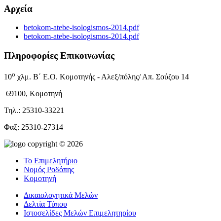
Αρχεία
betokom-atebe-isologismos-2014.pdf
betokom-atebe-isologismos-2014.pdf
Πληροφορίες Επικοινωνίας
ο
10
χλμ. Β΄ Ε.Ο. Κομοτηνής - Αλεξ/πόλης/ Απ. Σούζου 14
69100, Κομοτηνή
Τηλ.: 25310-33221
Φαξ: 25310-27314
copyright © 2026
Το Επιμελητήριο
Νομός Ροδόπης
Κομοτηνή
Δικαιολογητικά Μελών
Δελτία Τύπου
Ιστοσελίδες Μελών Επιμελητηρίου