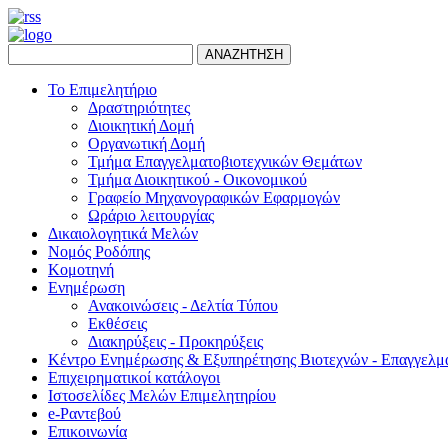
ΑΝΑΖΗΤΗΣΗ
Το Επιμελητήριο
Δραστηριότητες
Διοικητική Δομή
Οργανωτική Δομή
Τμήμα Επαγγελματοβιοτεχνικών Θεμάτων
Τμήμα Διοικητικού - Οικονομικού
Γραφείο Μηχανογραφικών Εφαρμογών
Ωράριο λειτουργίας
Δικαιολογητικά Μελών
Νομός Ροδόπης
Κομοτηνή
Ενημέρωση
Ανακοινώσεις - Δελτία Τύπου
Εκθέσεις
Διακηρύξεις - Προκηρύξεις
Κέντρο Ενημέρωσης & Εξυπηρέτησης Βιοτεχνών - Επαγγελμ
Επιχειρηματικοί κατάλογοι
Ιστοσελίδες Μελών Επιμελητηρίου
e-Ραντεβού
Επικοινωνία