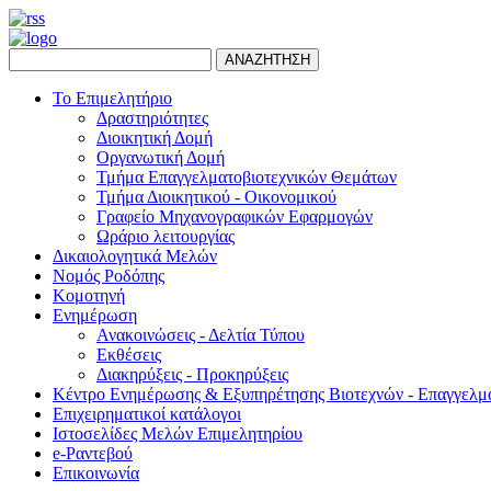
ΑΝΑΖΗΤΗΣΗ
Το Επιμελητήριο
Δραστηριότητες
Διοικητική Δομή
Οργανωτική Δομή
Τμήμα Επαγγελματοβιοτεχνικών Θεμάτων
Τμήμα Διοικητικού - Οικονομικού
Γραφείο Μηχανογραφικών Εφαρμογών
Ωράριο λειτουργίας
Δικαιολογητικά Μελών
Νομός Ροδόπης
Κομοτηνή
Ενημέρωση
Ανακοινώσεις - Δελτία Τύπου
Εκθέσεις
Διακηρύξεις - Προκηρύξεις
Κέντρο Ενημέρωσης & Εξυπηρέτησης Βιοτεχνών - Επαγγελμ
Επιχειρηματικοί κατάλογοι
Ιστοσελίδες Μελών Επιμελητηρίου
e-Ραντεβού
Επικοινωνία