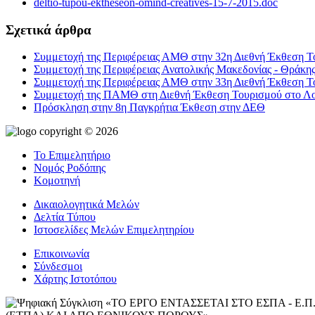
deltio-tupou-ektheseon-omind-creatives-15-7-2015.doc
Σχετικά άρθρα
Συμμετοχή της Περιφέρειας ΑΜΘ στην 32η Διεθνή Έκθεση Το
Συμμετοχή της Περιφέρειας Ανατολικής Μακεδονίας - Θράκη
Συμμετοχή της Περιφέρειας ΑΜΘ στην 33η Διεθνή Έκθεση Το
Συμμετοχή της ΠΑΜΘ στη Διεθνή Έκθεση Τουρισμού στο Λο
Πρόσκληση στην 8η Παγκρήτια Έκθεση στην ΔΕΘ
copyright © 2026
Το Επιμελητήριο
Νομός Ροδόπης
Κομοτηνή
Δικαιολογητικά Μελών
Δελτία Τύπου
Ιστοσελίδες Μελών Επιμελητηρίου
Επικοινωνία
Σύνδεσμοι
Χάρτης Ιστοτόπου
«ΤΟ ΕΡΓΟ ΕΝΤΑΣΣΕΤΑΙ ΣΤΟ ΕΣΠΑ - 