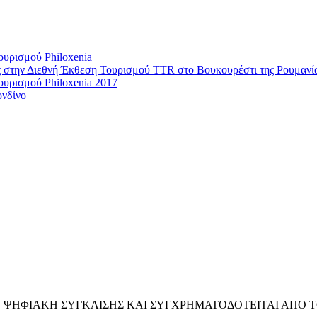
υρισμού Philoxenia
ς στην Διεθνή Έκθεση Τουρισμού TTR στο Βουκουρέστι της Ρουμανί
υρισμού Philoxenia 2017
νδίνο
Ε.Π. ΨΗΦΙΑΚΗ ΣΥΓΚΛΙΣΗΣ ΚΑΙ ΣΥΓΧΡΗΜΑΤΟΔΟΤΕΙΤΑΙ ΑΠ