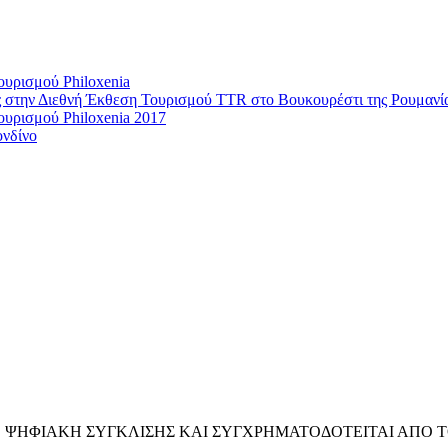
υρισμού Philoxenia
ς στην Διεθνή Έκθεση Τουρισμού TTR στο Βουκουρέστι της Ρουμανί
υρισμού Philoxenia 2017
νδίνο
Ε.Π. ΨΗΦΙΑΚΗ ΣΥΓΚΛΙΣΗΣ ΚΑΙ ΣΥΓΧΡΗΜΑΤΟΔΟΤΕΙΤΑΙ ΑΠ