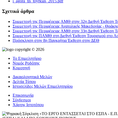
i_agora_tis_toyrkias_2015.pdf
Σχετικά άρθρα
Συμμετοχή της Περιφέρειας ΑΜΘ στην 32η Διεθνή Έκθεση Το
Συμμετοχή της Περιφέρειας Ανατολικής Μακεδονίας - Θράκη
Συμμετοχή της Περιφέρειας ΑΜΘ στην 33η Διεθνή Έκθεση Το
Συμμετοχή της ΠΑΜΘ στη Διεθνή Έκθεση Τουρισμού στο Λο
Πρόσκληση στην 8η Παγκρήτια Έκθεση στην ΔΕΘ
copyright © 2026
Το Επιμελητήριο
Νομός Ροδόπης
Κομοτηνή
Δικαιολογητικά Μελών
Δελτία Τύπου
Ιστοσελίδες Μελών Επιμελητηρίου
Επικοινωνία
Σύνδεσμοι
Χάρτης Ιστοτόπου
«ΤΟ ΕΡΓΟ ΕΝΤΑΣΣΕΤΑΙ ΣΤΟ ΕΣΠΑ - 