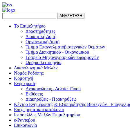
ΑΝΑΖΗΤΗΣΗ
Το Επιμελητήριο
Δραστηριότητες
Διοικητική Δομή
Οργανωτική Δομή
Τμήμα Επαγγελματοβιοτεχνικών Θεμάτων
Τμήμα Διοικητικού - Οικονομικού
Γραφείο Μηχανογραφικών Εφαρμογών
Ωράριο λειτουργίας
Δικαιολογητικά Μελών
Νομός Ροδόπης
Κομοτηνή
Ενημέρωση
Ανακοινώσεις - Δελτία Τύπου
Εκθέσεις
Διακηρύξεις - Προκηρύξεις
Κέντρο Ενημέρωσης & Εξυπηρέτησης Βιοτεχνών - Επαγγελμ
Επιχειρηματικοί κατάλογοι
Ιστοσελίδες Μελών Επιμελητηρίου
e-Ραντεβού
Επικοινωνία