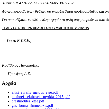
IBAN GR 42 0172 0960 0050 9605 3916 762
Λόγω περιορισμένων θέσεων θα υπάρξει σειρά προτεραιότητας και οπω
Για οποιαδήποτε επιπλέον πληροφορία τα μέλη σας μπορούν να απευθ
ΤΕΛΕΥΤΑΙΑ ΗΜΕΡΑ ΔΗΛΩΣΕΩΝ ΣΥΜΜΕΤΟΧΗΣ 29/5/2015
Για το Ε.Τ.Ε.Ε.,
Kουτσίκος Παναγιώτης,
Πρόεδρος Δ.Σ.
Αρχεία
aitisi_egrafis_melous_etee.pdf
diethneis_ektheseis_toyrkia_2015.pdf
drastiriotites_etee.pdf
gas_forma_simmetoxis.pdf