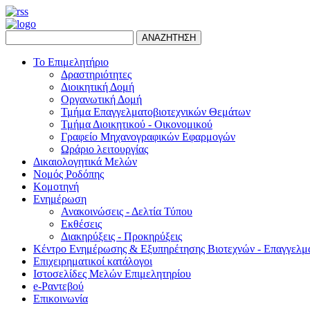
ΑΝΑΖΗΤΗΣΗ
Το Επιμελητήριο
Δραστηριότητες
Διοικητική Δομή
Οργανωτική Δομή
Τμήμα Επαγγελματοβιοτεχνικών Θεμάτων
Τμήμα Διοικητικού - Οικονομικού
Γραφείο Μηχανογραφικών Εφαρμογών
Ωράριο λειτουργίας
Δικαιολογητικά Μελών
Νομός Ροδόπης
Κομοτηνή
Ενημέρωση
Ανακοινώσεις - Δελτία Τύπου
Εκθέσεις
Διακηρύξεις - Προκηρύξεις
Κέντρο Ενημέρωσης & Εξυπηρέτησης Βιοτεχνών - Επαγγελμ
Επιχειρηματικοί κατάλογοι
Ιστοσελίδες Μελών Επιμελητηρίου
e-Ραντεβού
Επικοινωνία