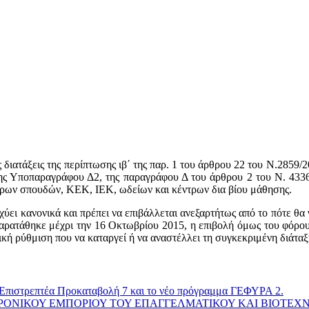
ατάξεις της περίπτωσης ιβ΄ της παρ. 1 του άρθρου 22 του Ν.2859/200
 της Υποπαραγράφου Δ2, της παραγράφου Δ του άρθρου 2 του Ν. 433
έρων σπουδών, ΚΕΚ, ΙΕΚ, ωδείων και κέντρων δια βίου μάθησης.
ανονικά και πρέπει να επιβάλλεται ανεξαρτήτως από το πότε θα γί
ατάθηκε μέχρι την 16 Οκτωβρίου 2015, η επιβολή όμως του φόρου σ
τική ρύθμιση που να καταργεί ή να αναστέλλει τη συγκεκριμένη διάτ
ην Επιστρεπτέα Προκαταβολή 7 και το νέο πρόγραμμα ΓΕΦΥΡΑ 2.
ΕΚΤΡΟΝΙΚΟΥ ΕΜΠΟΡΙΟΥ ΤΟΥ ΕΠΑΓΓΕΛΜΑΤΙΚΟΥ ΚΑΙ ΒΙΟΤΕ