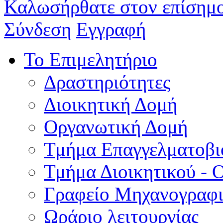
Καλωσήρθατε στον επίσημο
Σύνδεση
Εγγραφή
Το Επιμελητήριο
Δραστηριότητες
Διοικητική Δομή
Οργανωτική Δομή
Τμήμα Επαγγελματοβι
Τμήμα Διοικητικού - 
Γραφείο Μηχανογραφ
Ωράριο λειτουργίας