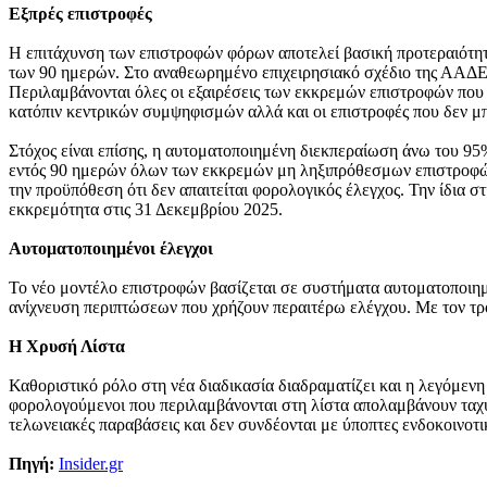
Εξπρές επιστροφές
Η επιτάχυνση των επιστροφών φόρων αποτελεί βασική προτεραιότητα 
των 90 ημερών. Στο αναθεωρημένο επιχειρησιακό σχέδιο της ΑΑΔΕ 
Περιλαμβάνονται όλες οι εξαιρέσεις των εκκρεμών επιστροφών που 
κατόπιν κεντρικών συμψηφισμών αλλά και οι επιστροφές που δεν μ
Στόχος είναι επίσης, η αυτοματοποιημένη διεκπεραίωση άνω του 
εντός 90 ημερών όλων των εκκρεμών μη ληξιπρόθεσμων επιστροφών
την προϋπόθεση ότι δεν απαιτείται φορολογικός έλεγχος. Την ίδια
εκκρεμότητα στις 31 Δεκεμβρίου 2025.
Αυτοματοποιημένοι έλεγχοι
Το νέο μοντέλο επιστροφών βασίζεται σε συστήματα αυτοματοποιημ
ανίχνευση περιπτώσεων που χρήζουν περαιτέρω ελέγχου. Με τον τρ
Η Χρυσή Λίστα
Καθοριστικό ρόλο στη νέα διαδικασία διαδραματίζει και η λεγόμε
φορολογούμενοι που περιλαμβάνονται στη λίστα απολαμβάνουν ταχύ
τελωνειακές παραβάσεις και δεν συνδέονται με ύποπτες ενδοκοινοτι
Πηγή:
Insider.gr