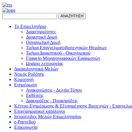
ΑΝΑΖΗΤΗΣΗ
Το Επιμελητήριο
Δραστηριότητες
Διοικητική Δομή
Οργανωτική Δομή
Τμήμα Επαγγελματοβιοτεχνικών Θεμάτων
Τμήμα Διοικητικού - Οικονομικού
Γραφείο Μηχανογραφικών Εφαρμογών
Ωράριο λειτουργίας
Δικαιολογητικά Μελών
Νομός Ροδόπης
Κομοτηνή
Ενημέρωση
Ανακοινώσεις - Δελτία Τύπου
Εκθέσεις
Διακηρύξεις - Προκηρύξεις
Κέντρο Ενημέρωσης & Εξυπηρέτησης Βιοτεχνών - Επαγγελμ
Επιχειρηματικοί κατάλογοι
Ιστοσελίδες Μελών Επιμελητηρίου
e-Ραντεβού
Επικοινωνία