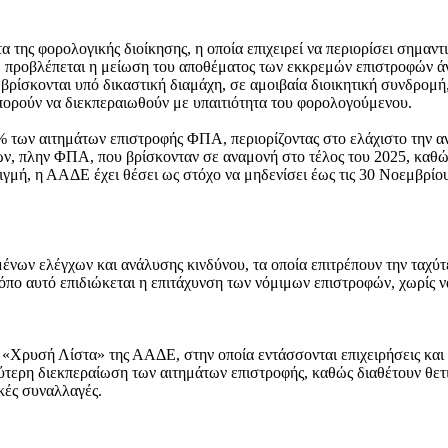
της φορολογικής διοίκησης, η οποία επιχειρεί να περιορίσει σημαντ
προβλέπεται η μείωση του αποθέματος των εκκρεμών επιστροφών άνω
βρίσκονται υπό δικαστική διαμάχη, σε αμοιβαία διοικητική συνδρομή
πορούν να διεκπεραιωθούν με υπαιτιότητα του φορολογούμενου.
95% των αιτημάτων επιστροφής ΦΠΑ, περιορίζοντας στο ελάχιστο τη
, πλην ΦΠΑ, που βρίσκονταν σε αναμονή στο τέλος του 2025, καθώς
 στιγμή, η ΑΑΔΕ έχει θέσει ως στόχο να μηδενίσει έως τις 30 Νοεμβρ
ένων ελέγχων και ανάλυσης κινδύνου, τα οποία επιτρέπουν την ταχ
όπο αυτό επιδιώκεται η επιτάχυνση των νόμιμων επιστροφών, χωρίς 
νη «Χρυσή Λίστα» της ΑΑΔΕ, στην οποία εντάσσονται επιχειρήσεις κ
τερη διεκπεραίωση των αιτημάτων επιστροφής, καθώς διαθέτουν θετι
κές συναλλαγές.