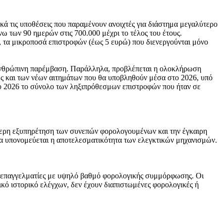
ικά τις υποθέσεις που παραμένουν ανοιχτές για διάστημα μεγαλύτερο
 των 90 ημερών στις 700.000 μέχρι το τέλος του έτους.
, τα μικροποσά επιστροφών (έως 5 ευρώ) που διενεργούνται μόνο
ν ανθρώπινη παρέμβαση. Παράλληλα, προβλέπεται η ολοκλήρωση
 και των νέων αιτημάτων που θα υποβληθούν μέσα στο 2026, υπό
ίου 2026 το σύνολο των ληξιπρόθεσμων επιστροφών που ήταν σε
ύτερη εξυπηρέτηση των συνεπών φορολογουμένων και την έγκαιρη
να υπονομεύεται η αποτελεσματικότητα των ελεγκτικών μηχανισμών.
αι επαγγελματίες με υψηλό βαθμό φορολογικής συμμόρφωσης. Οι
κό ιστορικό ελέγχων, δεν έχουν διαπιστωμένες φορολογικές ή